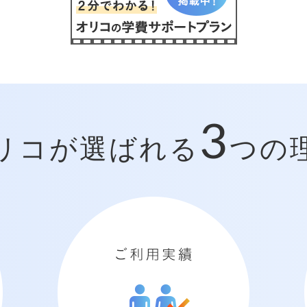
3
リコが選ばれる
つの