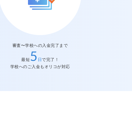
審査〜学校への入金完了まで
スピーディー
5
最短
日
で完了！
学校へのご入金もオリコが対応