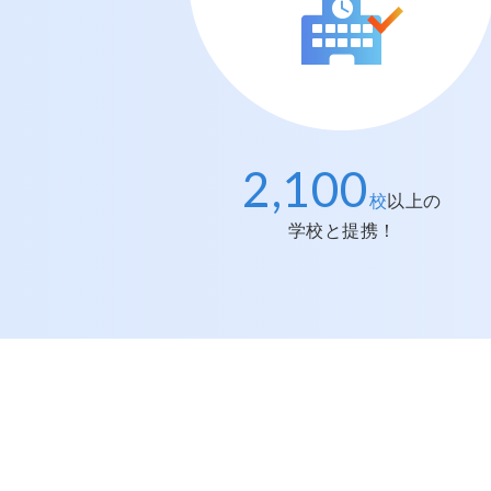
2,100
提携学校数
No.
1
校
以上の
学校と提携！