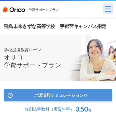
学費サポートプラン
飛鳥未来きずな高等学校 宇都宮キャンパス指定
学校提携教育ローン
オリコ
学費サポートプラン
ご返済額シミュレーション
3.50
分割払手数料
（実質年率）
％