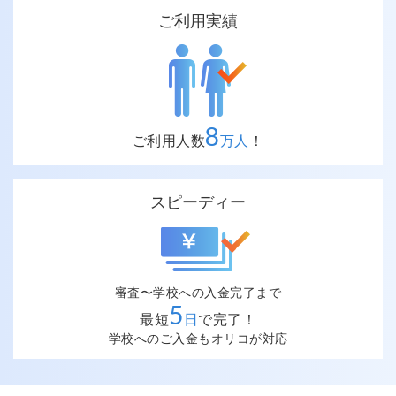
ご利用実績
8
ご利用人数
万人
！
スピーディー
審査〜学校への入金完了まで
5
最短
日
で完了！
学校へのご入金もオリコが対応