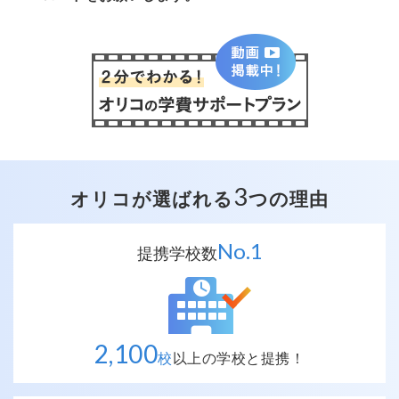
3
オリコが選ばれる
つの理由
No.
1
提携学校数
2,100
校
以上の
学校と提携！