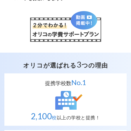
3
オリコが選ばれる
つの理由
No.
1
提携学校数
2,100
校
以上の
学校と提携！