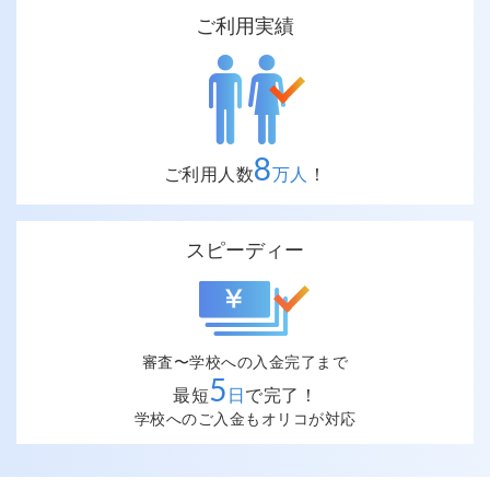
ご利用実績
8
ご利用人数
万人
！
スピーディー
審査〜学校への入金完了まで
5
最短
日
で完了！
学校へのご入金もオリコが対応