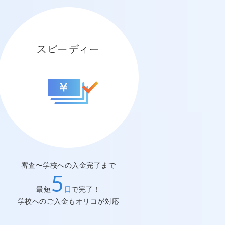
審査〜学校への入金完了まで
スピーディー
5
最短
日
で完了！
学校へのご入金もオリコが対応