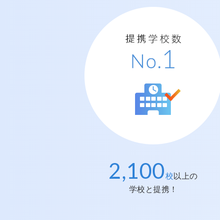
2,100
提携学校数
No.
1
校
以上の
学校と提携！