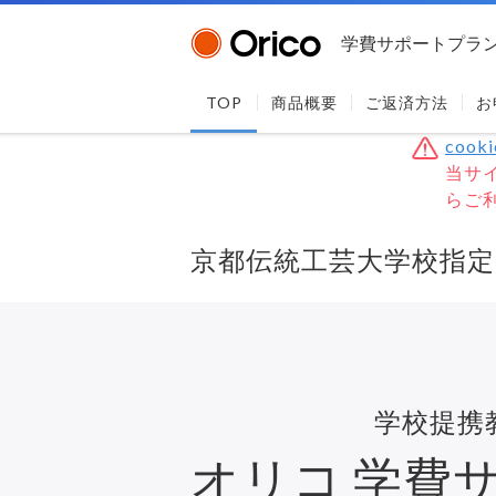
学費サポートプラ
TOP
商品概要
ご返済方法
お
coo
当サイ
らご
京都伝統工芸大学校指定
学校提携
オリコ
学費