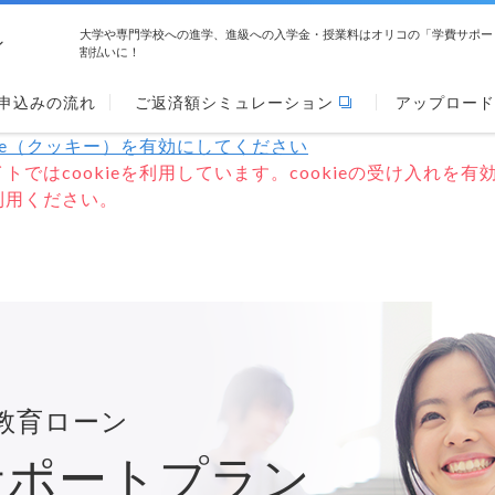
大学や専門学校への進学、進級への入学金・授業料はオリコの「学費サポー
ン
割払いに！
申込みの流れ
ご返済額シミュレーション
アップロード
kie（クッキー）を有効にしてください
トではcookieを利用しています。cookieの受け入れを有
利用ください。
教育ローン
サポートプラン