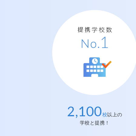
2,100
提携学校数
No.
1
校
以上の
学校と提携！