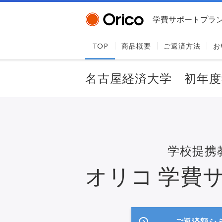
学費サポートプラ
TOP
商品概要
ご返済方法
お
名古屋経済大学 初年度
学校提携
オリコ
学費
ご返済額シ