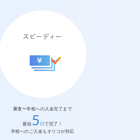
審査〜学校への入金完了まで
スピーディー
5
最短
日
で完了！
学校へのご入金もオリコが対応