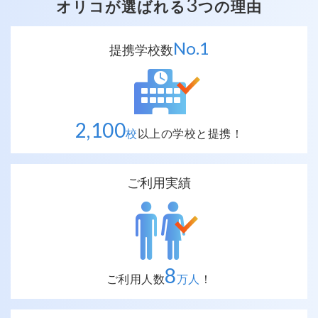
3
オリコが選ばれる
つの理由
No.
1
提携学校数
2,100
校
以上の
学校と提携！
ご利用実績
8
ご利用人数
万人
！