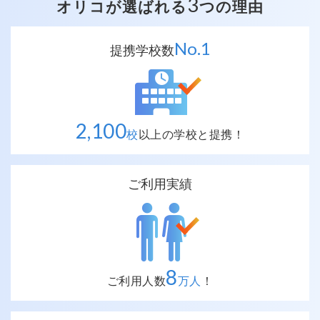
3
オリコが選ばれる
つの理由
No.
1
提携学校数
2,100
校
以上の
学校と提携！
ご利用実績
8
ご利用人数
万人
！