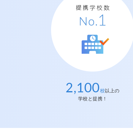
2,100
提携学校数
No.
1
校
以上の
学校と提携！