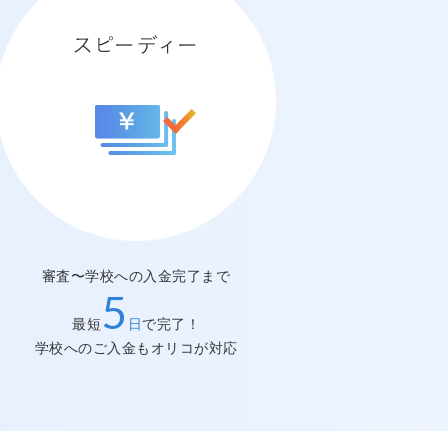
審査〜学校への入金完了まで
スピーディー
5
最短
日
で完了！
学校へのご入金もオリコが対応