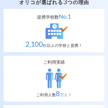
3
オリコが選ばれる
つの理由
No.
1
提携学校数
2,100
校
以上の
学校と提携！
ご利用実績
8
ご利用人数
万人
！