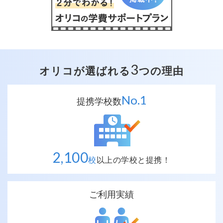
3
オリコが選ばれる
つの理由
No.
1
提携学校数
2,100
校
以上の
学校と提携！
ご利用実績