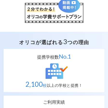
3
オリコが選ばれる
つの理由
No.
1
提携学校数
2,100
校
以上の
学校と提携！
ご利用実績