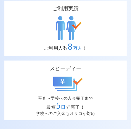
ご利用実績
8
ご利用人数
万人
！
スピーディー
審査〜学校への入金完了まで
5
最短
日
で完了！
学校へのご入金もオリコが対応