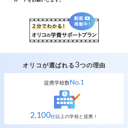
3
オリコが選ばれる
つの理由
No.
1
提携学校数
2,100
校
以上の
学校と提携！