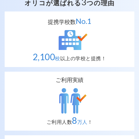
3
オリコが選ばれる
つの理由
No.
1
提携学校数
2,100
校
以上の
学校と提携！
ご利用実績
8
ご利用人数
万人
！