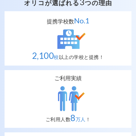
3
オリコが選ばれる
つの理由
No.
1
提携学校数
2,100
校
以上の
学校と提携！
ご利用実績
8
ご利用人数
万人
！