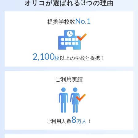
3
オリコが選ばれる
つの理由
No.
1
提携学校数
2,100
校
以上の
学校と提携！
ご利用実績
8
ご利用人数
万人
！