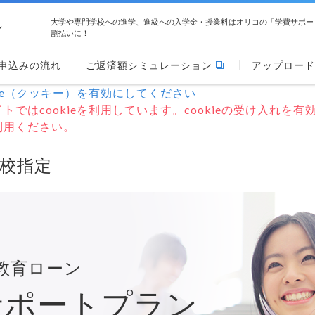
大学や専門学校への進学、進級への入学金・授業料はオリコの「学費サポー
ン
割払いに！
申込みの流れ
ご返済額シミュレーション
アップロード
kie（クッキー）を有効にしてください
トではcookieを利用しています。cookieの受け入れを有
利用ください。
校指定
教育ローン
サポートプラン