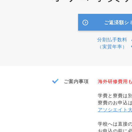
ご返済額シ
分割払手数料
（実質年率）
ご案内事項
海外研修費用
学費と寮費は
寮費のお申込
アソシエイト
学校へは直接
お申込の前に