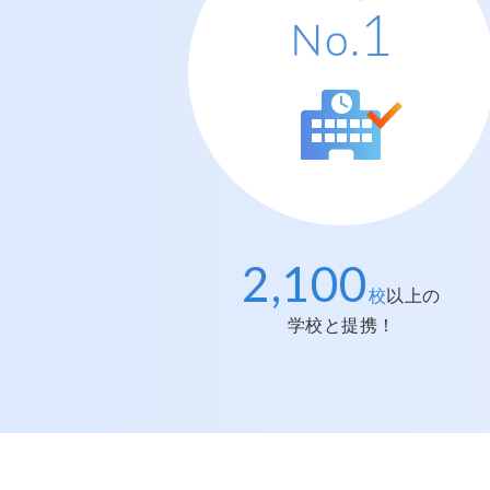
2,100
提携学校数
No.
1
校
以上の
学校と提携！