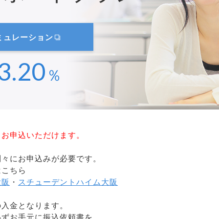
ミュレーション
3.20
％
もお申込いただけます。
別々にお申込みが必要です。
はこちら
大阪
・
スチューデントハイム大阪
の入金となります。
必ずお手元に振込依頼書を