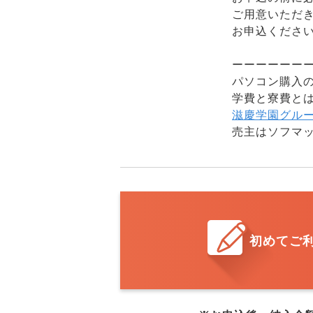
ご用意いただ
お申込くださ
ーーーーーー
パソコン購入
学費と寮費と
滋慶学園グル
売主はソフマッ
初めてご