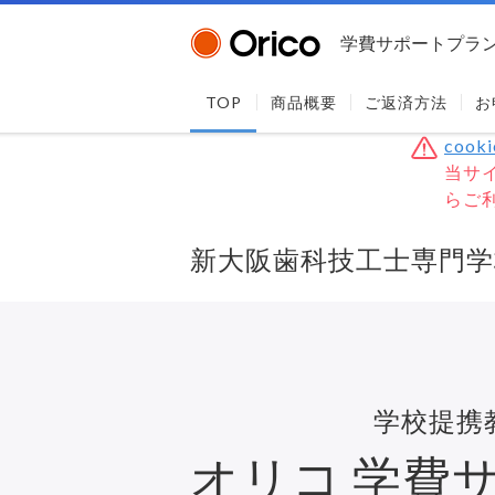
学費サポートプラ
TOP
商品概要
ご返済方法
お
coo
当サイ
らご
新大阪歯科技工士専門学
学校提携
オリコ
学費