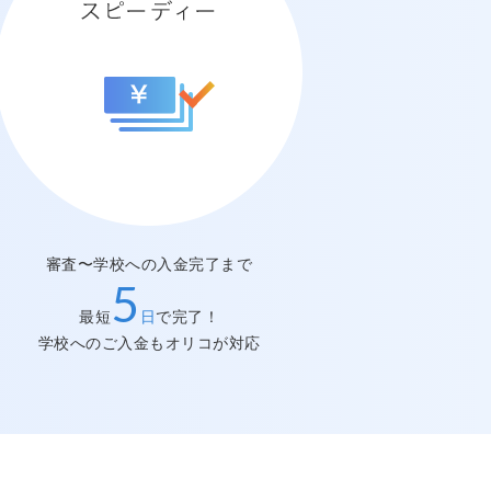
審査〜学校への入金完了まで
スピーディー
5
最短
日
で完了！
学校へのご入金もオリコが対応