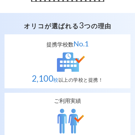
3
オリコが選ばれる
つの理由
No.
1
提携学校数
2,100
校
以上の
学校と提携！
ご利用実績