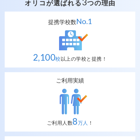
3
オリコが選ばれる
つの理由
No.
1
提携学校数
2,100
校
以上の
学校と提携！
ご利用実績
8
ご利用人数
万人
！